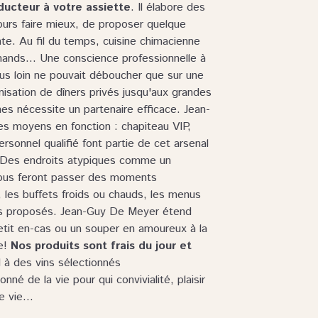
ducteur à votre assiette
. Il élabore des
ours faire mieux, de proposer quelque
te. Au fil du temps, cuisine chimacienne
mands... Une conscience professionnelle à
lus loin ne pouvait déboucher que sur une
ganisation de dîners privés jusqu'aux grandes
es nécessite un partenaire efficace. Jean-
s moyens en fonction : chapiteau VIP,
rsonnel qualifié font partie de cet arsenal
t. Des endroits atypiques comme un
vous feront passer des moments
", les buffets froids ou chauds, les menus
ces proposés. Jean-Guy De Meyer étend
etit en-cas ou un souper en amoureux à la
ce!
Nos produits sont frais du jour et
d à des vins sélectionnés
né de la vie pour qui convivialité, plaisir
 vie...