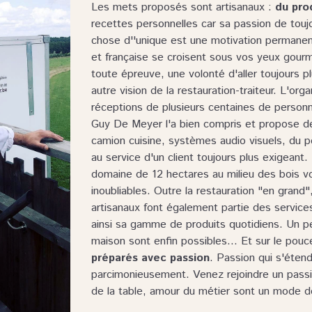
Les mets proposés sont artisanaux :
du pro
recettes personnelles car sa passion de touj
chose d''unique est une motivation permanen
et française se croisent sous vos yeux gour
toute épreuve, une volonté d'aller toujours p
autre vision de la restauration-traiteur. L'or
réceptions de plusieurs centaines de personn
Guy De Meyer l'a bien compris et propose de
camion cuisine, systèmes audio visuels, du pe
au service d'un client toujours plus exigean
domaine de 12 hectares au milieu des bois 
inoubliables. Outre la restauration "en grand
artisanaux font également partie des servi
ainsi sa gamme de produits quotidiens. Un p
maison sont enfin possibles... Et sur le pou
préparés avec passion
. Passion qui s'éten
parcimonieusement. Venez rejoindre un passion
de la table, amour du métier sont un mode de